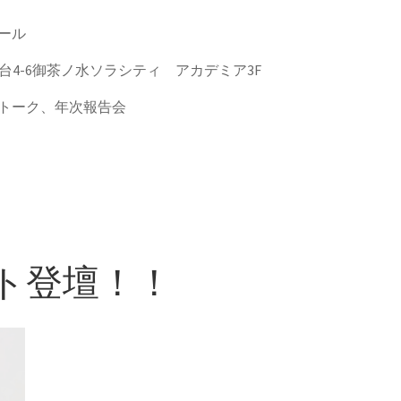
ール
河台4-6御茶ノ水ソラシティ アカデミア3F
トーク、年次報告会
ト登壇！！