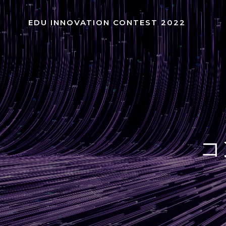
コ
ン
EDU INNOVATION CONTEST 2022
テ
ン
ツ
へ
ス
キ
ッ
プ
コ